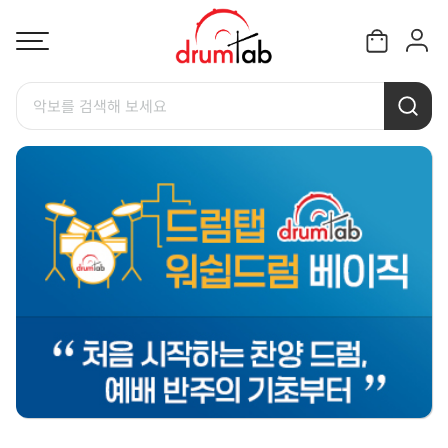
악보를 검색해 보세요
배
너
영
역