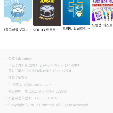
드럼탭 워십드럼 베이직
(중고상품)VOL.06 찬양사역자를 위한 드럼탭찬양악보
VOL.03 트로트 쉬운악보 100 2탄